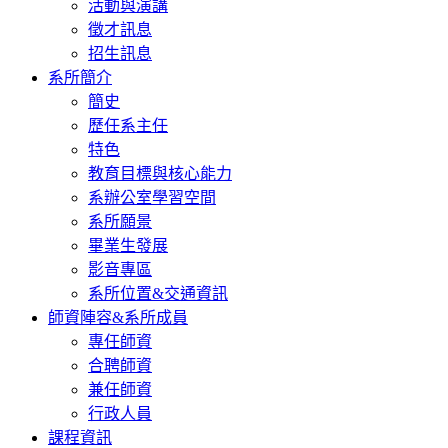
活動與演講
徵才訊息
招生訊息
系所簡介
簡史
歷任系主任
特色
教育目標與核心能力
系辦公室學習空間
系所願景
畢業生發展
影音專區
系所位置&交通資訊
師資陣容&系所成員
專任師資
合聘師資
兼任師資
行政人員
課程資訊