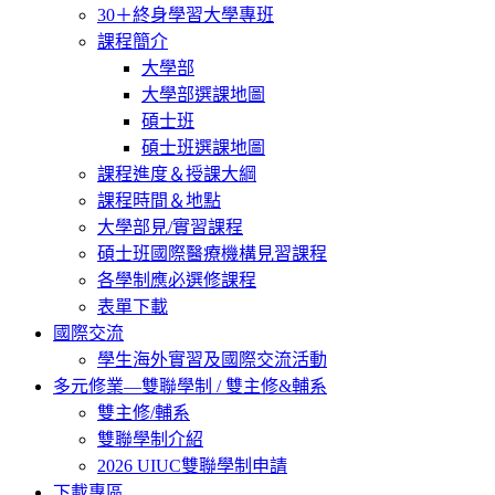
30＋終身學習大學專班
課程簡介
大學部
大學部選課地圖
碩士班
碩士班選課地圖
課程進度＆授課大綱
課程時間＆地點
大學部見/實習課程
碩士班國際醫療機構見習課程
各學制應必選修課程
表單下載
國際交流
學生海外實習及國際交流活動
多元修業—雙聯學制 / 雙主修&輔系
雙主修/輔系
雙聯學制介紹
2026 UIUC雙聯學制申請
下載專區