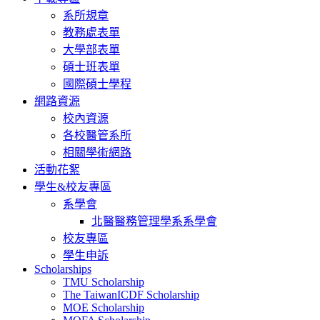
系所規章
教務處表單
大學部表單
碩士班表單
國際碩士學程
網路資源
校內資源
各校醫管系所
相關學術網路
活動花絮
學生&校友專區
系學會
北醫醫務管理學系系學會
校友專區
學生申訴
Scholarships
TMU Scholarship
The TaiwanICDF Scholarship
MOE Scholarship