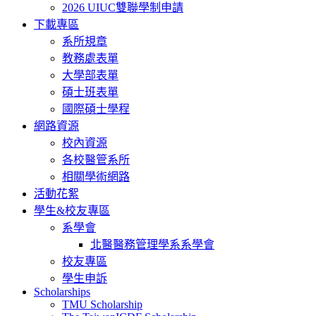
2026 UIUC雙聯學制申請
下載專區
系所規章
教務處表單
大學部表單
碩士班表單
國際碩士學程
網路資源
校內資源
各校醫管系所
相關學術網路
活動花絮
學生&校友專區
系學會
北醫醫務管理學系系學會
校友專區
學生申訴
Scholarships
TMU Scholarship