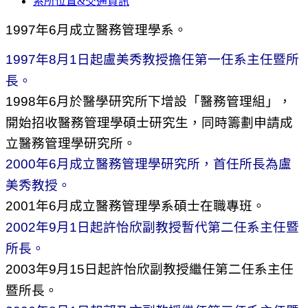
系所位置&交通資訊
1997
年
6
月成立醫務管理學系。
年
月
日起盧美秀教授擔任第一任系主任暨所
1997
8
1
長。
年
月於醫學研究所下增設「醫務管理組」，
1998
6
開始招收醫務管理學碩士研究生，同時籌劃申請成
立醫務管理學研究所。
年
月成立醫務管理學研究所，首任所長為盧
2000
6
美秀教授。
年
月成立醫務管理學系碩士在職專班。
2001
6
年
月
日起許怡欣副教授暫代第二任系主任暨
2002
9
1
所長。
年
月
日起許怡欣副教授繼任第二任系主任
2003
9
15
暨所長。