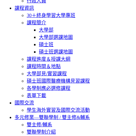
行政人員
課程資訊
30＋終身學習大學專班
課程簡介
大學部
大學部選課地圖
碩士班
碩士班選課地圖
課程進度＆授課大綱
課程時間＆地點
大學部見/實習課程
碩士班國際醫療機構見習課程
各學制應必選修課程
表單下載
國際交流
學生海外實習及國際交流活動
多元修業—雙聯學制 / 雙主修&輔系
雙主修/輔系
雙聯學制介紹