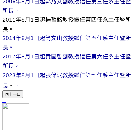
年
月
日起郭乃文副教授繼任第三任系主任暨
2006
8
1
所長。
年
月
日起楊哲銘教授繼任第四任系主任暨所
2011
8
1
長。
年
月
日起簡文山教授繼任第五任系主任
暨所
2014
8
1
長
。
暨
2017
年
8
月
1
日起黃國哲副教授繼任第六任系主任
所長
。
暨所
2023
年
8
月
1
日起張偉斌教授繼任第七任系主任
長
。
。
:::