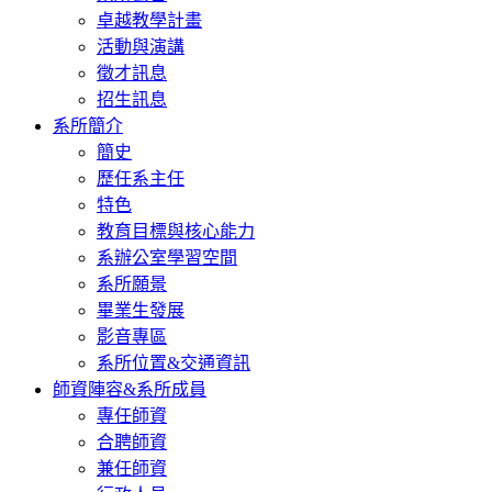
卓越教學計畫
活動與演講
徵才訊息
招生訊息
系所簡介
簡史
歷任系主任
特色
教育目標與核心能力
系辦公室學習空間
系所願景
畢業生發展
影音專區
系所位置&交通資訊
師資陣容&系所成員
專任師資
合聘師資
兼任師資