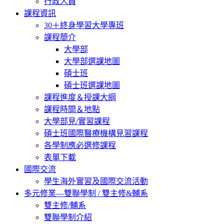
行政人員
課程資訊
30＋終身學習大學專班
課程簡介
大學部
大學部選課地圖
碩士班
碩士班選課地圖
課程進度＆授課大綱
課程時間＆地點
大學部見/實習課程
碩士班國際醫療機構見習課程
各學制應必選修課程
表單下載
國際交流
學生海外實習及國際交流活動
多元修業—雙聯學制 / 雙主修&輔系
雙主修/輔系
雙聯學制介紹