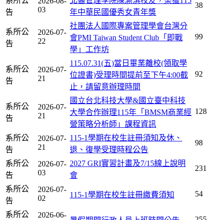
系所公
北醫管理學院陳渝淇校友，榮獲115
2026-08-
38
03
告
年中華民國優秀女青年獎
社團法人國際專案管理學會台灣分
系所公
2026-07-
99
會PMI Taiwan Student Club「即戰
22
告
學」工作坊
115.07.31(五)當日畢業離校(領取學
系所公
2026-07-
92
位證書)受理時間提前至下午4:00截
21
告
止，請留意辦理時間
國立台北科技大學&國立臺中科技
系所公
2026-07-
128
大學合作辦理115年「BMSM商業經
21
告
營策略分析師」課程資訊
系所公
115-1學期在校生註冊須知及休、
2026-07-
98
21
告
退、復學受理時程公告
系所公
2027 GRI實習計畫及7/15線上說明
2026-07-
231
03
告
會
系所公
2026-07-
54
115-1學期在校生註冊繳費須知
02
告
系所公
2026-06-
255