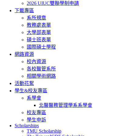
2026 UIUC雙聯學制申請
下載專區
系所規章
教務處表單
大學部表單
碩士班表單
國際碩士學程
網路資源
校內資源
各校醫管系所
相關學術網路
活動花絮
學生&校友專區
系學會
北醫醫務管理學系系學會
校友專區
學生申訴
Scholarships
TMU Scholarship