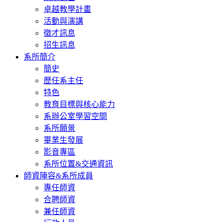
卓越教學計畫
活動與演講
徵才訊息
招生訊息
系所簡介
簡史
歷任系主任
特色
教育目標與核心能力
系辦公室學習空間
系所願景
畢業生發展
影音專區
系所位置&交通資訊
師資陣容&系所成員
專任師資
合聘師資
兼任師資